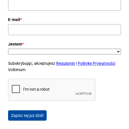
E-mail
*
Jestem
*
Subskrybując, akceptujesz
Regulamin
i
Politykę Prywatności
Voltimum
Zapisz się już dziś!