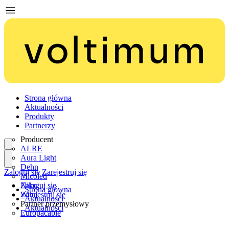
Strona główna
Aktualności
Produkty
Partnerzy
Producent
ALRE
Aura Light
Dehn
Zaloguj się
Zarejestruj się
Micoled
Niko
Zaloguj się
Strona główna
Wiha
Zarejestruj się
Aktualności
Partner przemysłowy
Aktualności
Europacable