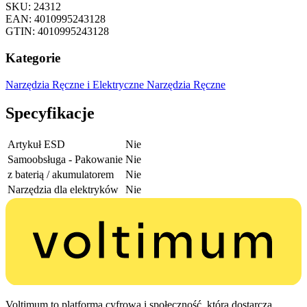
SKU: 24312
EAN: 4010995243128
GTIN: 4010995243128
Kategorie
Narzędzia Ręczne i Elektryczne
Narzędzia Ręczne
Specyfikacje
Artykuł ESD
Nie
Samoobsługa - Pakowanie
Nie
z baterią / akumulatorem
Nie
Narzędzia dla elektryków
Nie
Voltimum to platforma cyfrowa i społeczność, która dostarcza