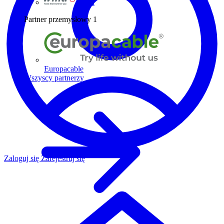
Wiha
Partner przemysłowy
1
Europacable
Wszyscy partnerzy
Zaloguj się
Zarejestruj się