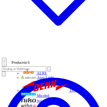
Producent
6
ALRE
Aura Light
Dehn
Micoled
Niko