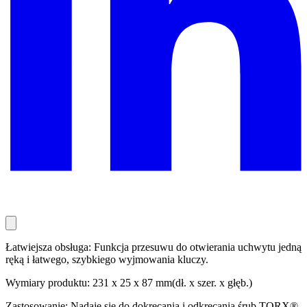
Łatwiejsza obsługa: Funkcja przesuwu do otwierania uchwytu jedną
ręką i łatwego, szybkiego wyjmowania kluczy.
Wymiary produktu: 231 x 25 x 87 mm(dł. x szer. x głęb.)
Zastosowanie: Nadaje się do dokręcania i odkręcania śrub TORX®