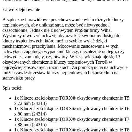
Łatwe zdejmowanie
Bezpieczne i prawidłowe przechowywanie wielu różnych kluczy
trzpieniowych, aby uniknąć strat, może być niewygodne i
czasochłonne. Jednak nie z uchwytem ProStar firmy Wiha.
Wystarczy otworzyć uchwyt, aby uzyskać swobodny dostęp do
kluczy trzpieniowych, które można szybko wyjąć dzięki
mechanizmowi przechylania. Mocowanie zastosowane w tych
uchwytach zapobiega wypadaniu kluczy, niezależnie od tego, czy
uchwyt jest zamknięty, czy otwarty. W zestawie znajduje się 13
oksydowanych chemicznie kluczy trzpieniowych Torx® w
najczęściej stosowanych rozmiarach. Za pomocą ucha na uchwycie
można zawiesić zestaw kluczy trzpieniowych bezpośrednio na
stanowisku pracy.
Spis treści:
1x Klucze sześciokątne TORX® oksydowany chemicznie T5
x 72 mm (24313)
1x Klucze sześciokątne TORX® oksydowany chemicznie T6
x 80 mm (24314)
1x Klucze sześciokątne TORX® oksydowany chemicznie T7
x 88 mm (24315)
1x Klucze sześciokątne TORX® oksydowany chemicznie T8