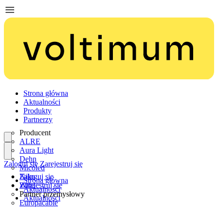
Strona główna
Aktualności
Produkty
Partnerzy
Producent
ALRE
Aura Light
Dehn
Zaloguj się
Zarejestruj się
Micoled
Niko
Zaloguj się
Strona główna
Wiha
Zarejestruj się
Aktualności
Partner przemysłowy
Aktualności
Europacable