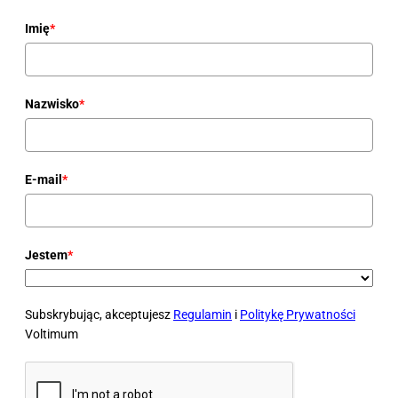
Imię
*
Nazwisko
*
E-mail
*
Jestem
*
Subskrybując, akceptujesz
Regulamin
i
Politykę Prywatności
Voltimum